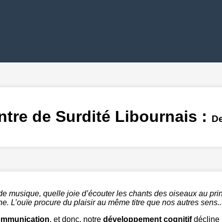
ntre de Surdité Libournais :
De
e musique, quelle joie d’écouter les chants des oiseaux au pri
e. L’ouïe procure du plaisir au même titre que nos autres sens..
ommunication
, et donc, notre
développement cognitif
décline 